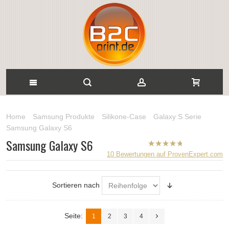
Home
Samsung Produkte
Silikone-Case
Galaxy S Serie
Samsung Galaxy S6
Samsung Galaxy S6
B2CPrint
10
Bewertungen auf ProvenExpert.com
hat
5
von
5
Sternen |
Sortieren nach
Seite:
1
2
3
4