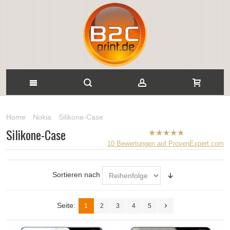
Home
Nokia
Silikone-Case
Silikone-Case
B2CPrint
10
Bewertungen auf ProvenExpert.com
hat
5
von
5
Sternen |
Sortieren nach
Seite:
1
2
3
4
5