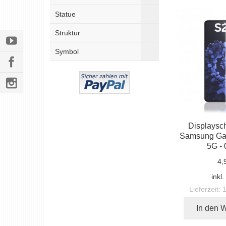
Statue
Struktur
Symbol
Displaysch
Samsung Gal
5G -
4,
inkl
Lieferzeit:
In den 