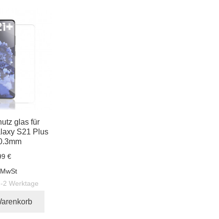
utz glas für
axy S21 Plus
 0.3mm
99 €
. MwSt
1-2 Werktage
Warenkorb