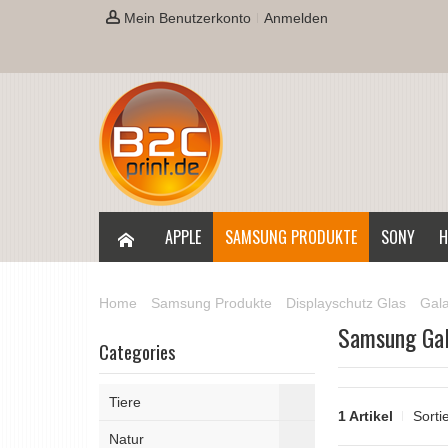
Mein Benutzerkonto
Anmelden
APPLE
SAMSUNG PRODUKTE
SONY
H
Home
Samsung Produkte
Displayschutz Glas
Gala
Samsung Gal
Categories
Tiere
1 Artikel
Sorti
Natur