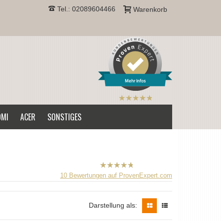
Tel.: 02089604466
Warenkorb
Mehr Infos
B2CPrint
hat
5
von
OMI
ACER
SONSTIGES
5
Sternen |
B2CPrint
10
Bewertungen auf ProvenExpert.com
hat
5
von
5
Sternen |
Darstellung als: