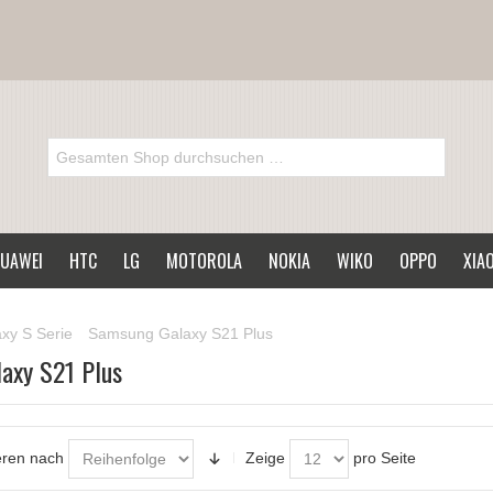
UAWEI
HTC
LG
MOTOROLA
NOKIA
WIKO
OPPO
XIA
xy S Serie
Samsung Galaxy S21 Plus
axy S21 Plus
eren nach
Zeige
pro Seite