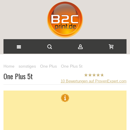
Home
sonstiges
One Plus
One Plus 5t
One Plus 5t
B2CPrint
10
Bewertungen auf ProvenExpert.com
hat
5
von
5
Sternen |