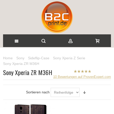
Home
Sony
Sideflip-Case
Sony Xperia Z Serie
Sony Xperia ZR M36H
Sony Xperia ZR M36H
B2CPrint
10
Bewertungen auf ProvenExpert.com
hat
5
von
5
Sternen |
Sortieren nach