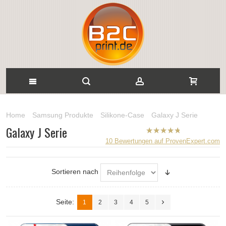
Home
Samsung Produkte
Silikone-Case
Galaxy J Serie
Galaxy J Serie
B2CPrint
10
Bewertungen auf ProvenExpert.com
hat
5
von
5
Sternen |
Sortieren nach
Seite:
1
2
3
4
5