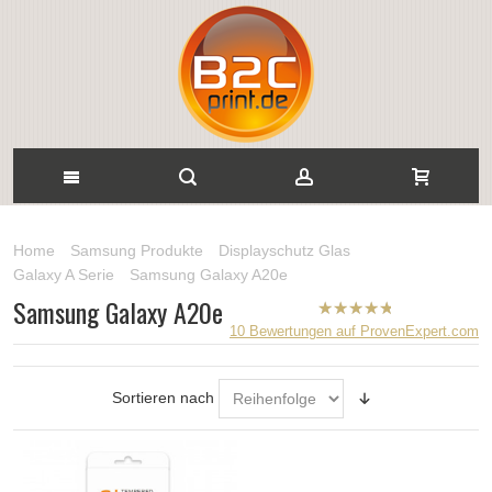
Home
Samsung Produkte
Displayschutz Glas
Galaxy A Serie
Samsung Galaxy A20e
Samsung Galaxy A20e
B2CPrint
10
Bewertungen auf ProvenExpert.com
hat
5
von
5
Sternen |
Sortieren nach