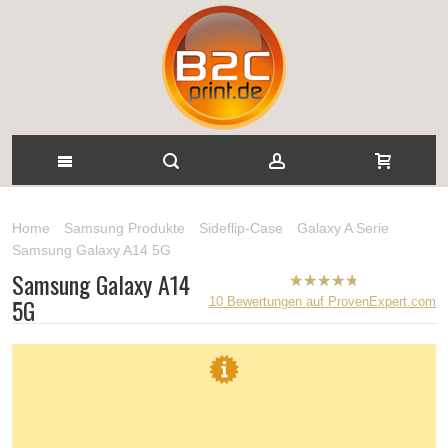
Home
Samsung Produkte
Sideflip-Case
Galaxy A Serie
Samsung Galaxy A14 5G
Samsung Galaxy A14
B2CPrint
5G
10
Bewertungen auf ProvenExpert.com
hat
5
von
5
Sternen |