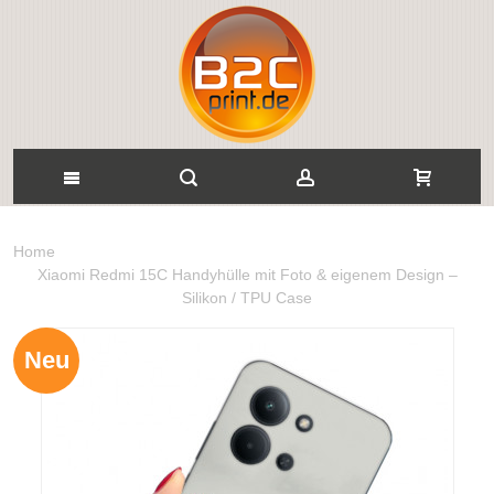
Home
Xiaomi Redmi 15C Handyhülle mit Foto & eigenem Design –
Silikon / TPU Case
Neu