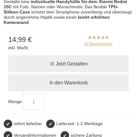
Gestalte eine
individuelle Handyhülle für dein Xiaomi Redmi
15C
mit Foto, Namen oder Wunschmotiv. Das flexible
TPU-
Silikon-Case
schützt dein Smartphone zuverlässig und überzeugt
durch angenehme Haptik sowie einen
leicht erhöhten
Kamerarand
.
14,99 €
B2CPrint
10
Bewertungen
inkl. MwSt
hat
5
von
5
Sternen |
🎨 Jetzt Gestalten
In den Warenkorb
Menge
✔
sofort lieferbar
✔
Lieferzeit: 1-2 Werktage
✔
Versandinformationen
✔
sichere Zahlung