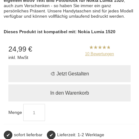
eigenem Motiv Text Bild Fotodruck für Nokia Lumia 1520
,
auch zum Verschenken - so haben Sie immer ein ganz
persönliches Präsent. Unsere Handytaschen sind für jedes Modell
verfügbar und können vollflächig umlaufend bedruckt werden.
Dieses Produkt ist kompatibel mit: Nokia Lumia 1520
24,99 €
B2CPrint
10
Bewertungen
inkl. MwSt
hat
5
von
5
Sternen |
🎨 Jetzt Gestalten
In den Warenkorb
Menge
✔
sofort lieferbar
✔
Lieferzeit: 1-2 Werktage