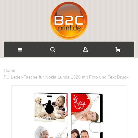
Home
PU Leder-Tasche für Nokia Lumia 1520 mit Foto und Text Druck