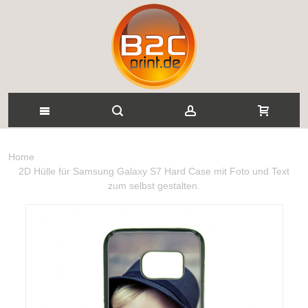
Home
2D Hülle für Samsung Galaxy S7 Hard Case mit Foto und Text
zum selbst gestalten.