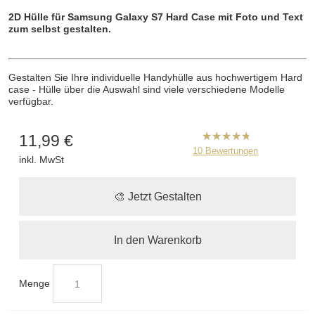
2D Hülle für
Samsung Galaxy S7
Hard Case mit Foto und Text
zum selbst gestalten.
Gestalten Sie Ihre individuelle Handyhülle aus hochwertigem Hard
case - Hülle über die Auswahl sind viele verschiedene Modelle
verfügbar.
11,99 €
B2CPrint
10
Bewertungen
inkl. MwSt
hat
5
von
5
Sternen |
🎨 Jetzt Gestalten
In den Warenkorb
Menge