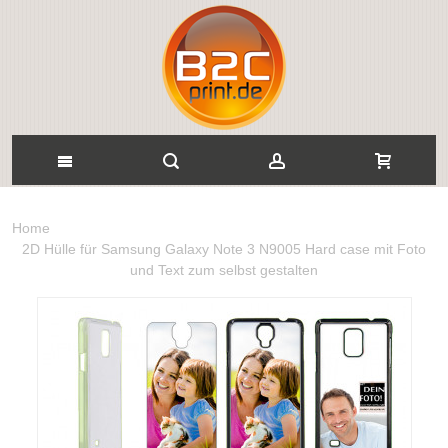
Home
2D Hülle für Samsung Galaxy Note 3 N9005 Hard case mit Foto
und Text zum selbst gestalten