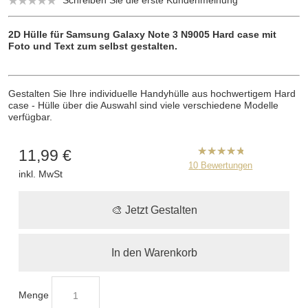
2D Hülle für Samsung Galaxy Note 3 N9005 Hard case mit
Foto und Text zum selbst gestalten.
Gestalten Sie Ihre individuelle Handyhülle aus hochwertigem Hard
case - Hülle über die Auswahl sind viele verschiedene Modelle
verfügbar.
11,99 €
B2CPrint
10
Bewertungen
inkl. MwSt
hat
5
von
5
Sternen |
🎨 Jetzt Gestalten
In den Warenkorb
Menge