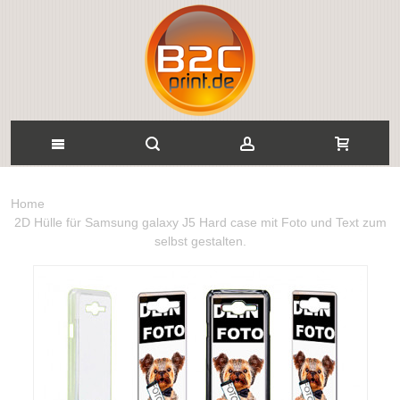
Home
2D Hülle für Samsung galaxy J5 Hard case mit Foto und Text zum
selbst gestalten.