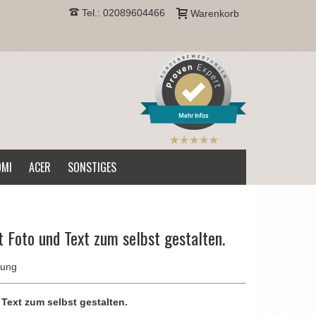
Tel.: 02089604466
Warenkorb
Mehr Infos
B2CPrint
hat
5
von
OMI
ACER
SONSTIGES
5
Sternen |
t Foto und Text zum selbst gestalten.
nung
 Text zum selbst gestalten.