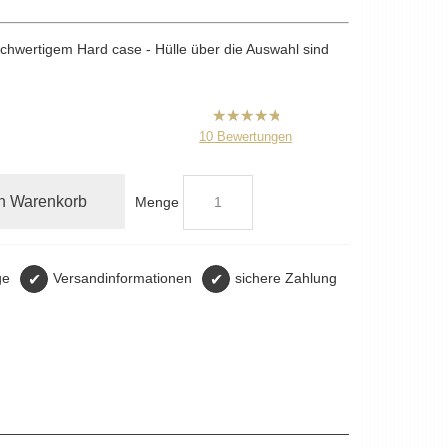
hochwertigem Hard case - Hülle über die Auswahl sind
B2CPrint
10
Bewertungen
hat
5
von
5
Sternen |
en Warenkorb
Menge
ge
✔
Versandinformationen
✔
sichere Zahlung