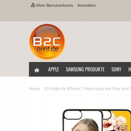
Mein Benutzerkonto
Anmelden
APPLE
SAMSUNG PRODUKTE
SONY
H
Home
2D Hülle für iPhone 7 Hard case mit Foto und T